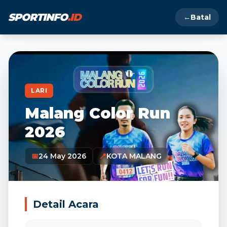
SPORTINFO
.ID
←
Batal
LARI
Malang Color Run
2026
📅
24 May 2026
📍
KOTA MALANG
Detail Acara