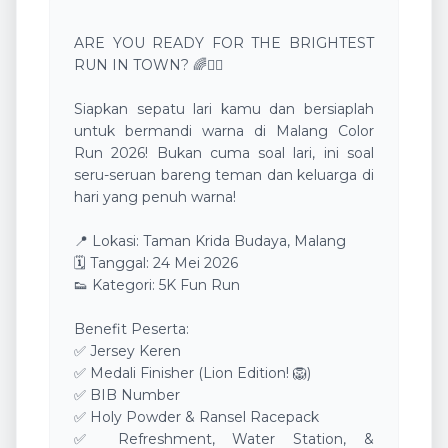
ARE YOU READY FOR THE BRIGHTEST
RUN IN TOWN? 🌈🏃‍♂️
​Siapkan sepatu lari kamu dan bersiaplah
untuk bermandi warna di Malang Color
Run 2026! Bukan cuma soal lari, ini soal
seru-seruan bareng teman dan keluarga di
hari yang penuh warna!
​📍 Lokasi: Taman Krida Budaya, Malang
🗓️ Tanggal: 24 Mei 2026
👟 Kategori: 5K Fun Run
​Benefit Peserta:
✅ Jersey Keren
✅ Medali Finisher (Lion Edition! 🦁)
✅ BIB Number
✅ Holy Powder & Ransel Racepack
✅ Refreshment, Water Station, &